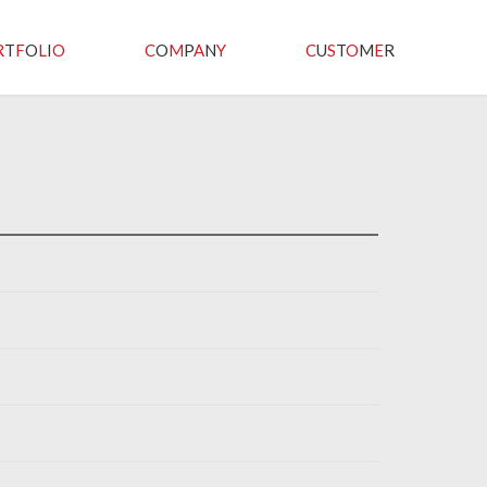
R
T
F
O
L
I
O
C
O
M
P
A
N
Y
C
U
S
T
O
M
E
R