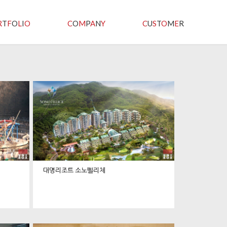
R
T
F
O
L
I
O
C
O
M
P
A
N
Y
C
U
S
T
O
M
E
R
대명리조트 소노펠리체