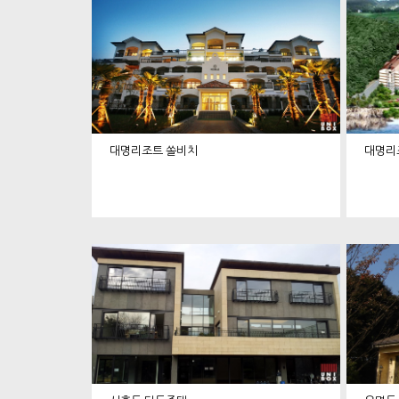
대명리조트 쏠비치
대명리