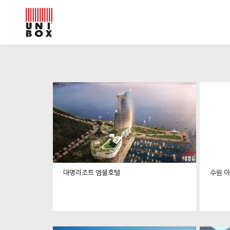
대명리조트 엠블호텔
수원 